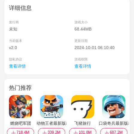
详细信息
发行商
游戏大小
未知
68.44MB
当前版本
更新日期
v2.0
2024-10-01 06:10:40
隐私协议
游戏权限
查看详情
查看详情
热门推荐
燃烧吧军团
动物王者最新版本游戏2022(Zooba)
飞猪旅行
口袋奇兵最新版本
718.4M
339.2M
101.8M
687.2M