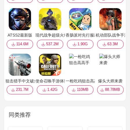
ATSS2最新版
现代战争超级火线
香肠派对先行服最新版2022
机动部队战争手游
114.6M
537.2M
1.90G
63.3M
狙击猎手中文破解版最新版
使命召唤手游体验服正版
一枪吃鸡狙击高高手
爆头大师来袭
231.7M
1.42G
110MB
88.78MB
同类推荐