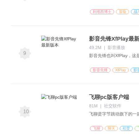
利维西博士
冒险
战
影音先锋XfPlay最
49.2M
|
影音播放
9
影音先锋
XfPlay
影
飞聊pc版客户端
81M
|
社交软件
10
飞聊
聊天
社交