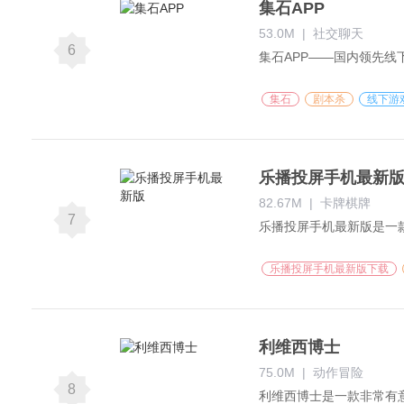
集石APP
53.0M
|
社交聊天
6
集石
剧本杀
线下游
乐播投屏手机最新
82.67M
|
卡牌棋牌
7
乐播投屏手机最新版下载
利维西博士
75.0M
|
动作冒险
8