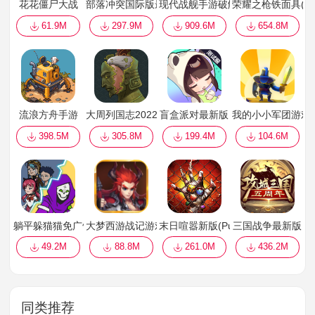
花花僵尸大战
部落冲突国际版最新版本
现代战舰手游破解版内置修改器202
荣耀之枪铁面具(Guns 
61.9M
297.9M
909.6M
654.8M
流浪方舟手游
大周列国志2022官方
盲盒派对最新版
我的小小军团游戏
398.5M
305.8M
199.4M
104.6M
躺平躲猫猫免广告
大梦西游战记游戏最新版
末日喧嚣新版(Puzzles Survival)
三国战争最新版
49.2M
88.8M
261.0M
436.2M
同类推荐