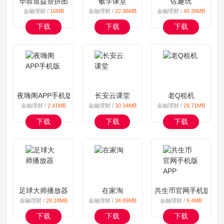
华容道益智拼图
敏学课堂
佐趣玩
金融理财 /
16MB
金融理财 /
22.96MB
金融理财 /
45.38MB
下载
下载
下载
夜嗨阁APP手机版
长安云课堂
老Q租机
金融理财 /
2.41MB
金融理财 /
30.34MB
金融理财 /
29.71MB
下载
下载
下载
足球大师播放器
在家淘
共生币官网手机版APP
金融理财 /
28.18MB
金融理财 /
34.89MB
金融理财 /
9.4MB
下载
下载
下载