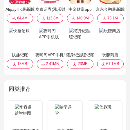
AlipayHK最新版本
华泰证券(涨乐财富通)
中金财富app
京东金融最新版本
84.4M
113.6M
140.0M
75.1M
快趣记账
夜嗨阁APP手机版
随身记温暖记账
玩赚商店
13MB
2.41MB
23MB
61.1MB
同类推荐