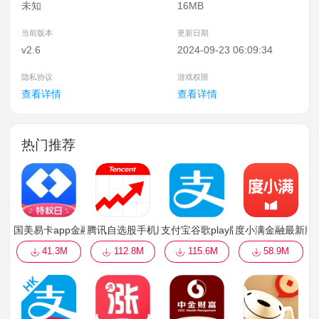
未知
16MB
当前版本
更新日期
v2.6
2024-09-23 06:09:34
隐私协议
游戏权限
查看详情
查看详情
热门推荐
国美易卡app金融贷款
腾讯自选股手机版
支付宝谷歌play版
度小满金融最新版
41.3M
112.8M
115.6M
58.9M