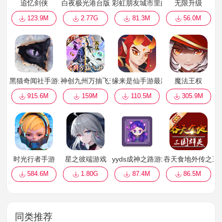
追忆剑侠
白夜极光港台版
彩虹朋友城市里的绳友(Rope Friends in
无限升级
123.9M
2.77G
81.3M
56.0M
黑猫奇闻社手游最新版本
神创九州万抽飞升免充版
缘来是仙手游最新版
魔法王权
915.6M
159M
110.5M
305.9M
时光行者手游
星之彼端游戏
yyds成神之路游戏
吞天食地外传之三国
584.6M
1.80G
87.4M
86.5M
同类推荐