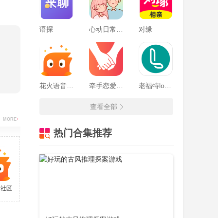
语探
心动日常app
对缘
花火语音社区
牵手恋爱官方版
老福特lofter最新版
查看全部
MORE
+
热门合集推荐
音社区