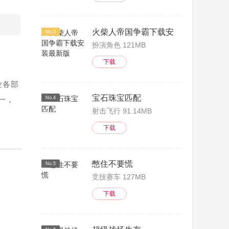
火柴人帝国争霸下载安装最新版
No.3
扮演角色 121MB
下载
业各部
宝石珠宝匹配
一，
No.4
射击飞行 91.14MB
下载
憋住不要慌
No.5
竞技赛车 127MB
下载