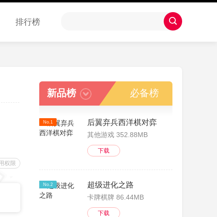
排行榜
新品榜
必备榜
后翼弃兵西洋棋对弈
No.1
其他游戏 352.88MB
下载
用权限
超级进化之路
No.2
卡牌棋牌 86.44MB
下载