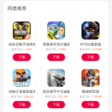
同类推荐
使命召唤手游体验服正版
香肠派对先行服最新版2022
ATSS2最新版
射击飞行 /
1.42G
射击飞行 /
1.90G
射击飞行 /
114.6M
下载
下载
下载
动物王者最新版本游戏2022(Zooba)
狙击猎手中文破解版最新版
燃烧吧军团
射击飞行 /
339.2M
射击飞行 /
231.7M
射击飞行 /
718.4M
下载
下载
下载