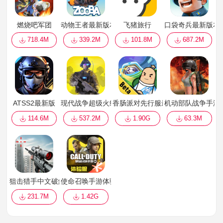
燃烧吧军团
动物王者最新版本游戏2022(Zooba)
飞猪旅行
口袋奇兵最新版本
718.4M
339.2M
101.8M
687.2M
ATSS2最新版
现代战争超级火线
香肠派对先行服最新版2022
机动部队战争手游
114.6M
537.2M
1.90G
63.3M
狙击猎手中文破解版最新版
使命召唤手游体验服正版
231.7M
1.42G