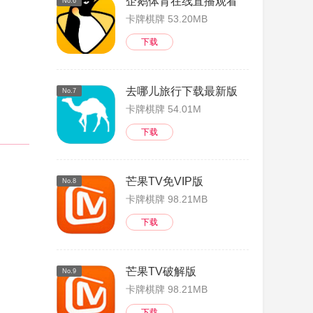
企鹅体育在线直播观看直播F1直播
No.6
卡牌棋牌 53.20MB
下载
去哪儿旅行下载最新版下载
No.7
卡牌棋牌 54.01M
下载
芒果TV免VIP版
No.8
卡牌棋牌 98.21MB
下载
芒果TV破解版
No.9
。
卡牌棋牌 98.21MB
公！
下载