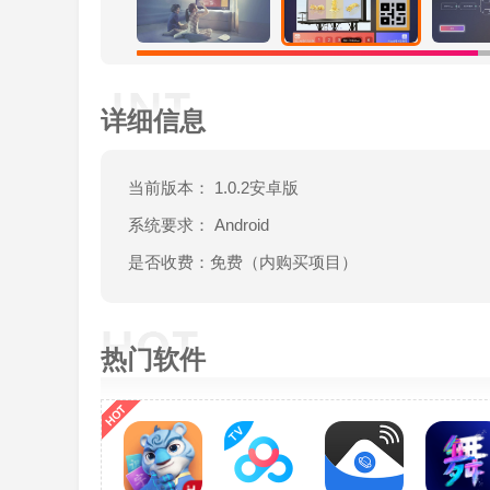
详细信息
当前版本： 1.0.2安卓版
系统要求： Android
是否收费：免费（内购买项目）
热门软件