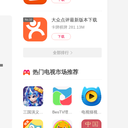
大众点评最新版本下载
No.10
卡牌棋牌 281.13M
下载
全部排行
热门电视市场推荐
土豆
三国演义吞噬无界礼包电视版
BesTV埋堆堆
电视猫视频TV(云视听电视猫)）