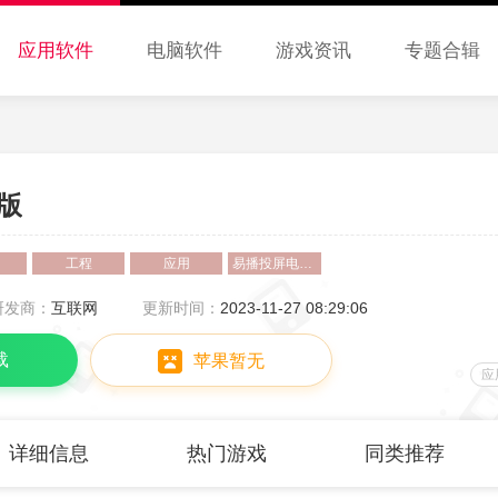
应用软件
电脑软件
游戏资讯
专题合辑
版
工程
应用
易播投屏电视版下载
研发商：
互联网
更新时间：
2023-11-27 08:29:06
载
苹果暂无
应
详细信息
热门游戏
同类推荐