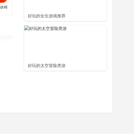
小妖精电视版
好玩的女生游戏推荐
猫)）
好玩的太空冒险类游