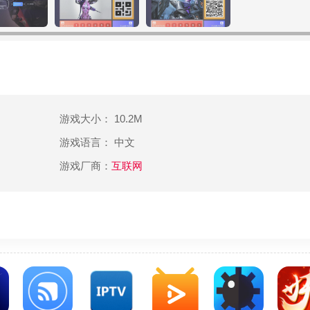
游戏大小： 10.2M
游戏语言： 中文
游戏厂商：
互联网