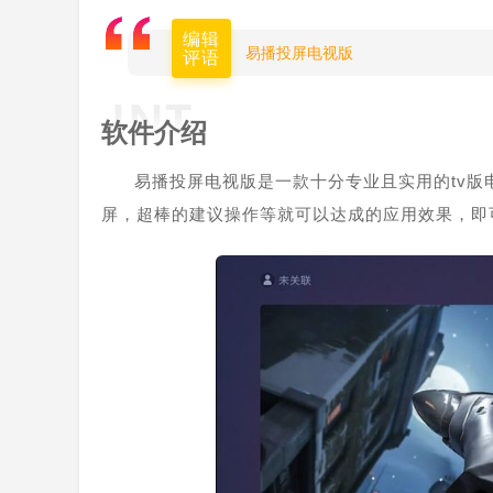
编辑
易播投屏电视版
评语
软件介绍
易播投屏电视版是一款十分专业且实用的tv
屏，超棒的建议操作等就可以达成的应用效果，即