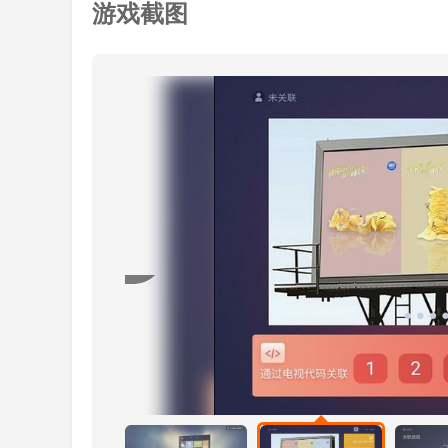
游戏截图
易播投屏电视版介绍
将手机的音乐/视频/照片推送到电视上看，手
本地音乐投屏；将手机里的本地音乐、电台、
在线短视频投屏；打开乐播首页，美拍、内涵
编辑点评
手机在线音乐投屏；配合乐播投屏TV版，手机
手机直播投屏；独家支持游戏直播，美女直播
全网视频投屏；手机找资源，用电视看。打开
视频、乐视等50个网站视频投电视看。