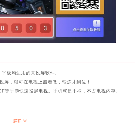
，平板均适用的真投屏软件。
播投屏，就可在电视上照着做，锻炼才到位！
CF等手游快速投屏电视。手机就是手柄，不占电视内存。
展开
呱啦、魔力小孩等App的内容投屏到电视，有氛围，宝宝学得快
手机PPT，电脑PPT一键投影到会议大屏。轻松路演，高效办