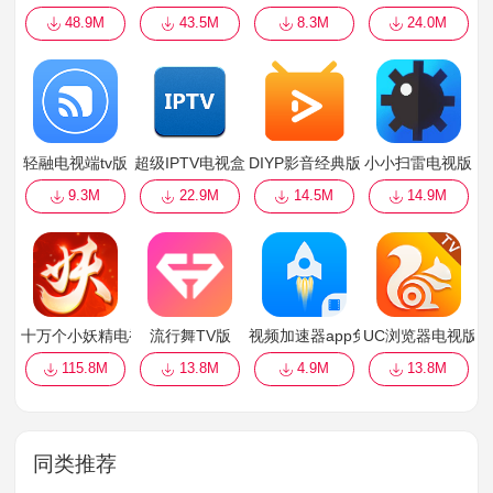
48.9M
43.5M
8.3M
24.0M
轻融电视端tv版
超级IPTV电视盒子版
DIYP影音经典版（附源）
小小扫雷电视版
9.3M
22.9M
14.5M
14.9M
十万个小妖精电视版
流行舞TV版
视频加速器app免费加速
UC浏览器电视版T
115.8M
13.8M
4.9M
13.8M
同类推荐