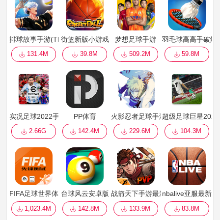
排球故事手游(The Spike Volleyball battle)
街篮新版小游戏
梦想足球手游
羽毛球高高手破解版
131.4M
39.8M
509.2M
59.8M
实况足球2022手机版国际服
PP体育
火影忍者足球手游
超级足球巨星2022破解
2.66G
142.4M
229.6M
104.3M
FIFA足球世界体验服最新版本
台球风云安卓版
战箭天下手游最新版
nbalive亚服最新版
1,023.4M
142.8M
133.9M
83.8M