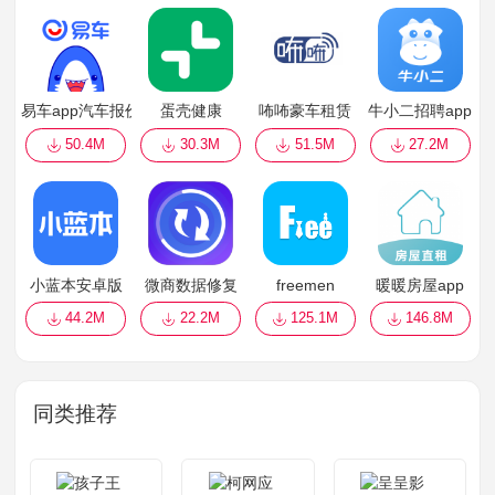
易车app汽车报价
蛋壳健康
咘咘豪车租赁
牛小二招聘app
50.4M
30.3M
51.5M
27.2M
小蓝本安卓版
微商数据修复
freemen
暖暖房屋app
44.2M
22.2M
125.1M
146.8M
同类推荐