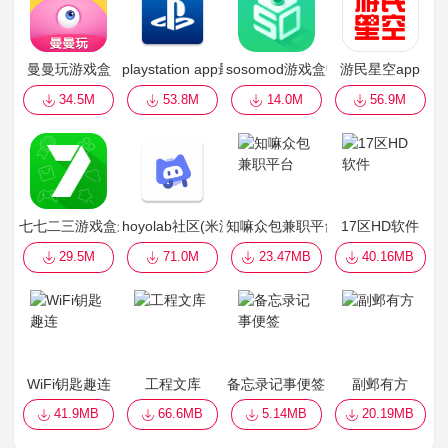
曼曼玩游戏盒
playstation app最新版(ps app)
sosomod游戏盒中文
游民星空app
34.5M
53.8M
14.0M
56.9M
七七二三游戏盒最新版(7723游戏盒)
hoyolab社区(米游社国际版)
知嘛众包兼职平台
17区HD软件
29.5M
71.0M
23.47MB
40.16MB
WiFi钥匙趣连
工程文库
备忘录记事便签
副邺有方
41.9MB
66.6MB
5.14MB
20.19MB