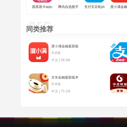
国美易卡app金融贷款
腾讯自选股手机版
支付宝谷歌play版
度小满金
同类推荐
度小满金融最新版
安卓版
中文 | 58.9M
京东金融最新版本
安卓版
中文 | 75.1M