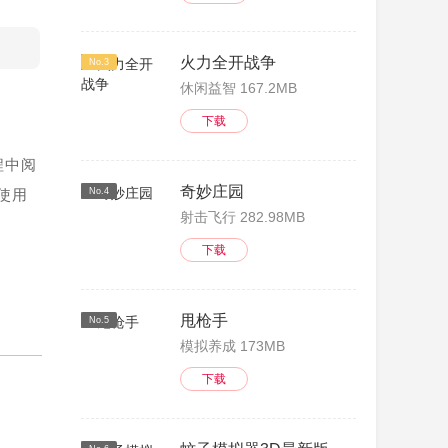
火力全开战争
No.3
休闲益智 167.2MB
下载
程中阅
奇妙庄园
使用
No.4
射击飞行 282.98MB
下载
甩枪手
No.5
模拟养成 173MB
下载