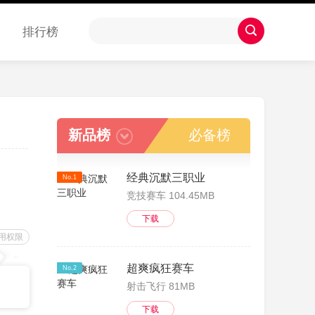
排行榜
新品榜
必备榜
经典沉默三职业
No.1
竞技赛车 104.45MB
下载
用权限
超爽疯狂赛车
No.2
射击飞行 81MB
下载