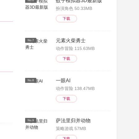
蚊子模拟器3D最新版
No.6
扮演角色 50.33MB
下载
元素火柴勇士
No.7
动作冒险 115.63MB
下载
一眼AI
No.8
动作冒险 138.47MB
下载
萨法里归并动物
No.9
策略游戏 57MB
下载