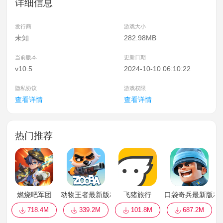
详细信息
发行商
游戏大小
未知
282.98MB
当前版本
更新日期
v10.5
2024-10-10 06:10:22
隐私协议
游戏权限
查看详情
查看详情
热门推荐
燃烧吧军团
动物王者最新版本游戏2022(Zooba)
飞猪旅行
口袋奇兵最新版本
718.4M
339.2M
101.8M
687.2M