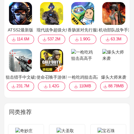
ATSS2最新版
现代战争超级火线
香肠派对先行服最新版2022
机动部队战争手游
114.6M
537.2M
1.90G
63.3M
狙击猎手中文破解版最新版
使命召唤手游体验服正版
一枪吃鸡狙击高高手
爆头大师来袭
231.7M
1.42G
110MB
88.78MB
同类推荐