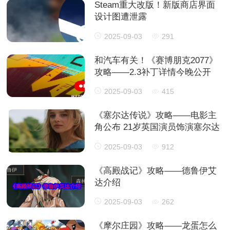
Steam重大改版！新版商店界面
设计图遭泄露
2025-09-03
291
和汽车有关！《赛博朋克2077》
攻略——2.3补丁详情今晚公开
2025-09-03
415
《塞尔达传说》攻略——电影主
角公布 21岁英国演员饰演塞尔达
2025-09-03
912
《高殿战记》攻略——德鲁伊艾
达介绍
2025-09-03
262
《摩尔庄园》攻略——龙蛋怎么