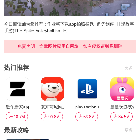
今日编辑铺为您推荐 :
作业帮下载app拍照搜题
追忆剑侠
排球故事
手游(The Spike Volleyball battle)
免责声明：文章图片应用自网络，如有侵权请联系删除
热门推荐
更多
+
造作新家app
京东商城网上购物
playstation app最新版(ps app)
曼曼玩游戏盒
18.7M
90.8M
53.8M
34.5M
最新攻略
更多
+