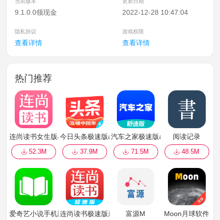
当前版本
更新日期
9.1.0.0领现金
2022-12-28 10:47:04
隐私协议
游戏权限
查看详情
查看详情
热门推荐
连尚读书女生版小说
今日头条极速版app官方版
汽车之家极速版app
阅读记录
52.3M
37.9M
71.5M
48.5M
爱奇艺小说手机版
连尚读书极速版最新版
富源M
Moon月球软件