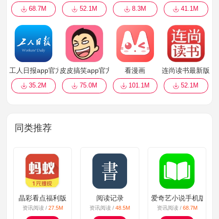
68.7M
52.1M
8.3M
41.1M
工人日报app官方
皮皮搞笑app官方版
看漫画
连尚读书最新版
35.2M
75.0M
101.1M
52.1M
同类推荐
晶彩看点福利版
阅读记录
爱奇艺小说手机版
资讯阅读 /
27.5M
资讯阅读 /
48.5M
资讯阅读 /
68.7M