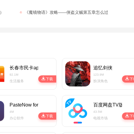
）
《魔镜物语》攻略——侠盗义贼第五章怎么过
长春市民卡app
追忆剑侠
92.1M
123.9M
下载
下
生活服务
扮演角色
PasteNow for Mac（剪贴板应用）最新破解版
百度网盘TV版
4M
43.5M
下载
下
办公软件
电视市场