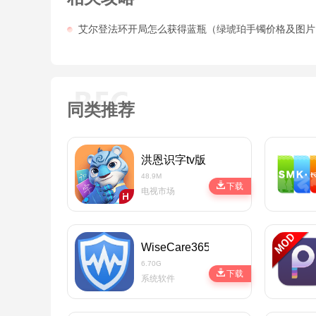
艾尔登法环开局怎么获得蓝瓶（绿琥珀手镯价格及图片
同类推荐
洪恩识字tv版
48.9M
下载
电视市场
WiseCare365最新终生专业版
6.70G
下载
系统软件