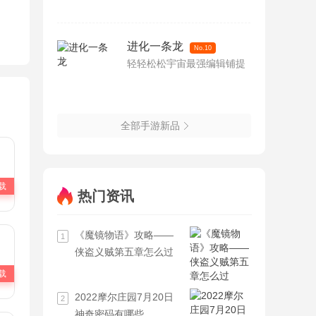
进化一条龙
No.10
轻轻松松宇宙最强编辑铺提
全部手游新品
载
热门资讯
《魔镜物语》攻略——
1
侠盗义贼第五章怎么过
载
2022摩尔庄园7月20日
2
神奇密码有哪些