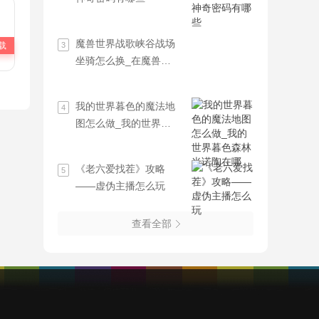
魔兽世界战歌峡谷战场
载
3
坐骑怎么换_在魔兽世
界打战场只有荣誉没有
牌子,在货币
我的世界暮色的魔法地
4
图怎么做_我的世界暮
色森林米诺陶在哪
《老六爱找茬》攻略
5
——虚伪主播怎么玩
查看全部