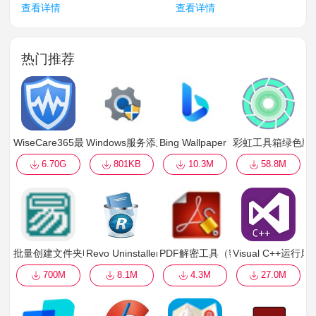
查看详情
查看详情
热门推荐
WiseCare365最新终生专业版
Windows服务添加工具免费版
Bing Wallpaper（微软出品免费
彩虹工具箱绿色版
6.70G
801KB
10.3M
58.8M
批量创建文件夹电脑版
Revo Uninstaller PRO（软件强制卸载工具）已注
PDF解密工具（密码移除工具）
Visual C++运
700M
8.1M
4.3M
27.0M