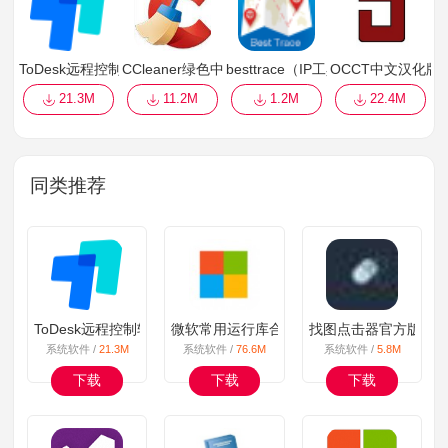
ToDesk远程控制软件
CCleaner绿色中文版
besttrace（IP工具）单文件版
OCCT中文汉化版
21.3M
11.2M
1.2M
22.4M
同类推荐
ToDesk远程控制软件
微软常用运行库合集安装包
找图点击器官方版
系统软件 /
21.3M
系统软件 /
76.6M
系统软件 /
5.8M
下载
下载
下载