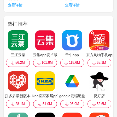
查看详情
查看详情
热门推荐
三江云菜
云集app安卓版
千牛app
东方购物手机app
56.2M
101.8M
118.6M
65.1M
拼多多最新版本2022
ikea宜家家居pp官方版
google云端硬盘
扔好店
28.1M
51.0M
95.9M
52.6M