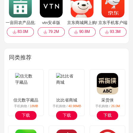
一亩田农产品批发买卖服务平台
vtn安卓版
京东商城网上购物
京东手机客户端
83.0M
79.2M
90.8M
93.3M
同类推荐
信元数字藏品
比比省商城
采货侠
手机购物 /
18MB
手机购物 /
40.98MB
手机购物 /
26.0M
下载
下载
下载