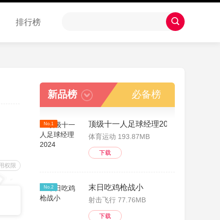
排行榜
新品榜
必备榜
顶级十一人足球经理2024
No.1
体育运动 193.87MB
下载
用权限
末日吃鸡枪战小
No.2
射击飞行 77.76MB
下载