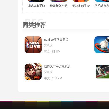
排球故事手游(The Spike Volleyball battle)
街篮新版小游戏
梦想足球手游
羽毛球高高
同类推荐
nbalive亚服最新版
安卓版
英文 | 83.8M
战箭天下手游最新版
安卓版
中文 | 133.9M