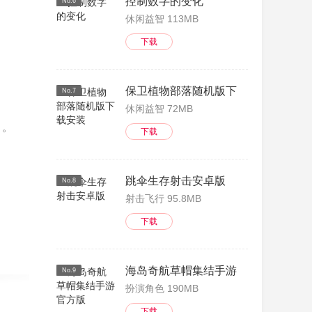
控制数字的变化
No.6
休闲益智 113MB
下载
保卫植物部落随机版下载安装
No.7
休闲益智 72MB
力。
下载
跳伞生存射击安卓版
No.8
射击飞行 95.8MB
下载
海岛奇航草帽集结手游官方版
No.9
扮演角色 190MB
下载