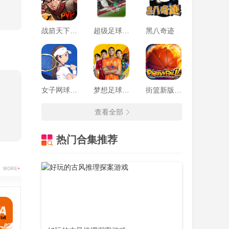
战箭天下手游最新版
超级足球巨星2022破解版(Soccer Star)
黑八奇迹
女子网球联盟手游
梦想足球手游
街篮新版小游戏
查看全部
热门合集推荐
MORE
+