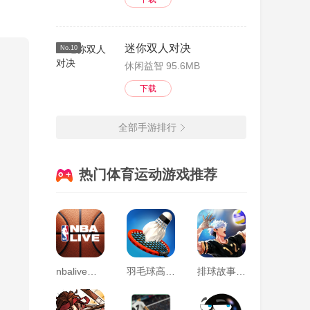
迷你双人对决
No.10
休闲益智 95.6MB
下载
全部手游排行
热门体育运动游戏推荐
nbalive亚服最新版
羽毛球高高手破解版2022
排球故事手游(The Spike Volleyball battle)