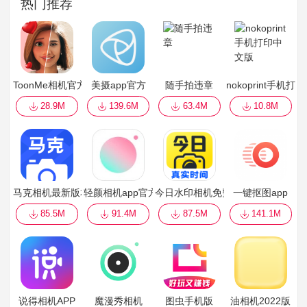
热门推荐
ToonMe相机官方
美摄app官方
随手拍违章
nokoprint手机打
28.9M
139.6M
63.4M
10.8M
马克相机最新版本2022
轻颜相机app官方
今日水印相机免费
一键抠图app
85.5M
91.4M
87.5M
141.1M
说得相机APP
魔漫秀相机
图虫手机版
油相机2022版