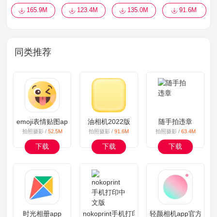
165.9M
123.4M
135.0M
91.6M
同类推荐
emoji表情贴图app
油相机2022版
随手拍违章
拍照摄影 /
52.5M
拍照摄影 /
91.6M
拍照摄影 /
63.4M
下载
下载
下载
时光相册app
nokoprint手机打印中文版
轻颜相机app官方