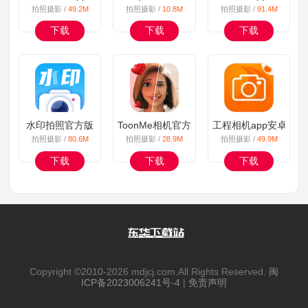
拍照摄影 /
49.2M
拍照摄影 /
10.8M
拍照摄影 /
91.4M
下载
下载
下载
水印拍照官方版
ToonMe相机官方
工程相机app安卓版
拍照摄影 /
80.6M
拍照摄影 /
28.9M
拍照摄影 /
49.9M
下载
下载
下载
Copyright ©2010-
2026 mdjcj.com.All Rights Reserved.
闽
ICP备2023006241号-4
|
免责声明