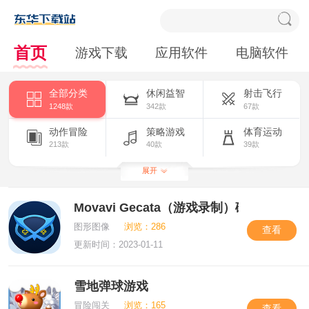
首页
游戏下载
应用软件
电脑软件
全部分类
休闲益智
射击飞行
1248款
342款
67款
动作冒险
策略游戏
体育运动
213款
40款
39款
扮演角色
模拟养成
竞技赛车
展开
166款
100款
79款
Movavi Gecata（游戏录制）破解免费版
其他游戏
卡牌棋牌
33款
169款
图形图像
浏览：286
查看
更新时间：2023-01-11
雪地弹球游戏
冒险闯关
浏览：165
查看