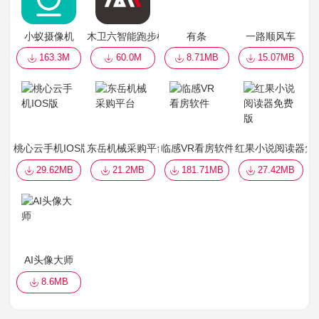
小蚁摄像机
木卫六智能跑步机
有条
一路顺风车
163.3M
60.0M
8.71MB
15.07MB
桃心云手机IOS版
东岳机械采购平台
临感VR看房软件
红果小说阅读器免
29.62MB
21.2MB
181.71MB
27.42MB
AI头像大师
8.6MB