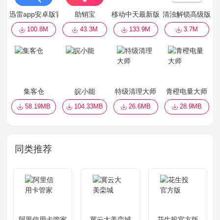
迅雷app安卓版官方
助销宝
移动中天最新版
清浊解锁高级版
100.8M
43.3M
133.9M
3.7M
集客仓
皖小能
特级清理大师
青橙电量大师
58.19MB
104.33MB
26.6MB
28.9MB
同类推荐
阿里信用卡管家
冀云大美栾城
花生投官方版