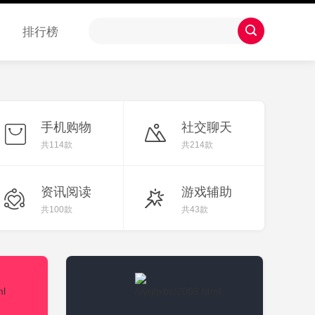
排行榜
手机购物
社交聊天
共114款
共214款
资讯阅读
游戏辅助
共100款
共43款