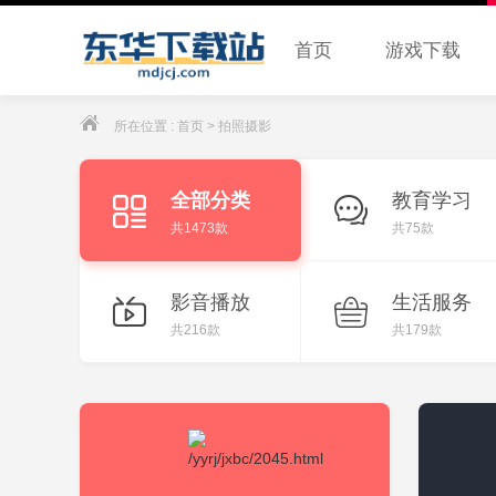
首页
游戏下载
所在位置 :
首页
> 拍照摄影
全部分类
教育学习
共1473款
共75款
影音播放
生活服务
共216款
共179款